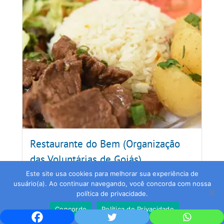
Restaurante do Bem (Organização
das Voluntárias de Goiás)
Este site usa cookies para melhorar sua experiência de
GOIÁS
usuário(a). Ao continuar navegando, você concorda com nossa
política de privacidade.
Concordo
Política de Privacidade