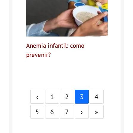
Anemia infantil: como
prevenir?
‹
1
2
3
4
5
6
7
›
»