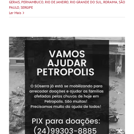
GERAIS
,
PERNAMBUCO
,
RIO DE JANEIRO
,
RIO GRANDE DO SUL
,
RORAIMA
,
SÃO
PAULO
,
SERGIPE
Ler Mais