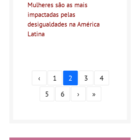
Mulheres são as mais
impactadas pelas
desigualdades na América
Latina
‹
1
2
3
4
5
6
›
»