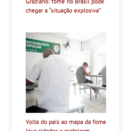
Graziano: fome no Brasil pode
chegar a “situação explosiva”
Volta do país ao mapa da fome
leva cidades a reabrirem