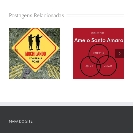
Postagens Relacionadas
Cozinhas
Coletivo Ame o
solidárias do
Santo Amaro
MTST
MAPA DO SITE