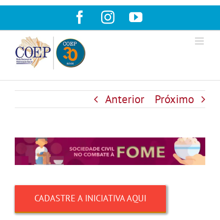
Ir
Facebook
Instagram
YouTube
para
o
conteúdo
Anterior
Próximo
CADASTRE A INICIATIVA AQUI