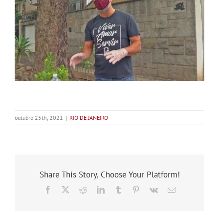
outubro 25th, 2021
|
RIO DE JANEIRO
Share This Story, Choose Your Platform!
Facebook
X
Reddit
LinkedIn
Tumblr
Pinterest
Vk
E-
mail