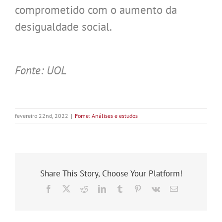
comprometido com o aumento da
desigualdade social.
.
Fonte: UOL
fevereiro 22nd, 2022
|
Fome: Análises e estudos
Share This Story, Choose Your Platform!
Facebook
X
Reddit
LinkedIn
Tumblr
Pinterest
Vk
E-
mail