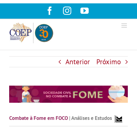
Ir
Facebook
Instagram
YouTube
para
o
conteúdo
Anterior
Próximo
Combate à Fome em FOCO
|
Análises e Estudos