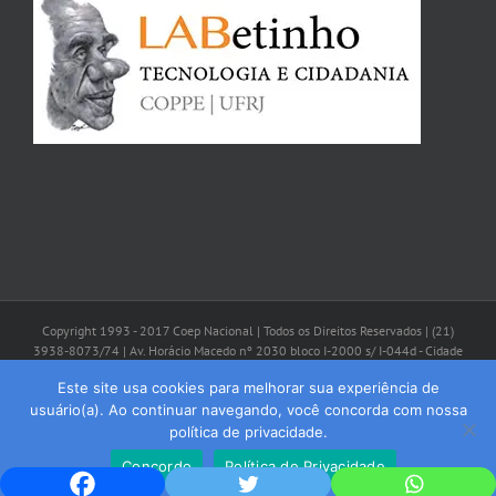
Copyright 1993 - 2017 Coep Nacional | Todos os Direitos Reservados | (21)
3938-8073/74 | Av. Horácio Macedo nº 2030 bloco I-2000 s/ I-044d - Cidade
Universitária - CEP: 21941-598 - Rio de Janeiro/RJ | coep@coepbrasil.org.br
Este site usa cookies para melhorar sua experiência de
usuário(a). Ao continuar navegando, você concorda com nossa
Facebook
Instagram
YouTube
política de privacidade.
Concordo
Política de Privacidade