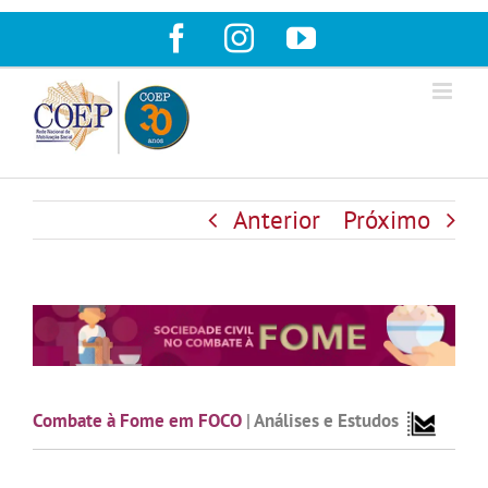
Ir
Facebook
Instagram
YouTube
para
o
conteúdo
Anterior
Próximo
Combate à Fome em FOCO
|
Análises e Estudos