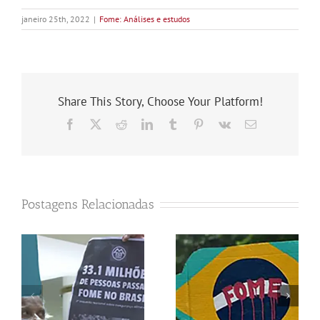
janeiro 25th, 2022
|
Fome: Análises e estudos
Share This Story, Choose Your Platform!
Facebook
X
Reddit
LinkedIn
Tumblr
Pinterest
Vk
E-
mail
Postagens Relacionadas
,
Fome: com 33,1
Como
milhões de
desmatamento
á
pessoas sem
pode aumentar
comida no prato,
anemia em