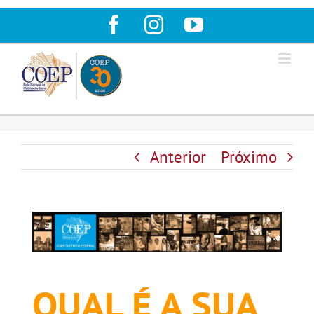
Ir
Facebook
Instagram
YouTube
para
o
conteúdo
Anterior
Próximo
QUAL É A SUA