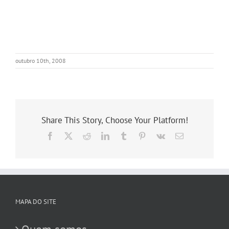
outubro 10th, 2008
Share This Story, Choose Your Platform!
Facebook
X
Reddit
LinkedIn
Tumblr
Pinterest
Vk
E-
mail
MAPA DO SITE