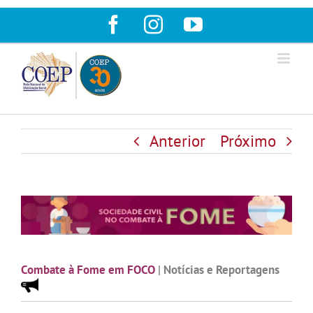
Ir
Facebook
Instagram
YouTube
para
o
conteúdo
Anterior
Próximo
Combate à Fome em FOCO
|
Notícias e Reportagens