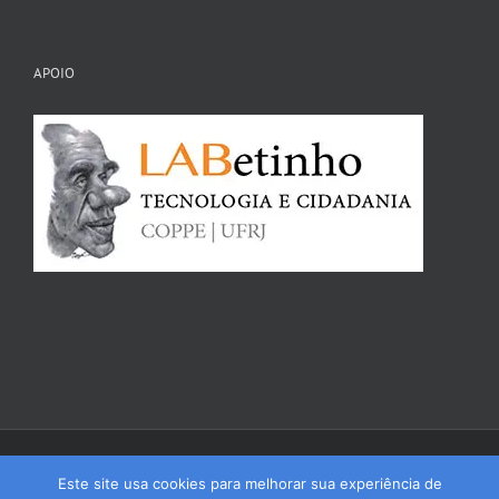
APOIO
Copyright 1993 - 2017 Coep Nacional | Todos os Direitos Reservados | (21)
3938-8073/74 | Av. Horácio Macedo nº 2030 bloco I-2000 s/ I-044d - Cidade
Este site usa cookies para melhorar sua experiência de