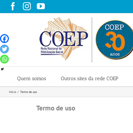
Ir
Facebook
Instagram
YouTube
para
o
conteúdo
Quem somos
Outros sites da rede COEP
Início
Termo de uso
Termo de uso