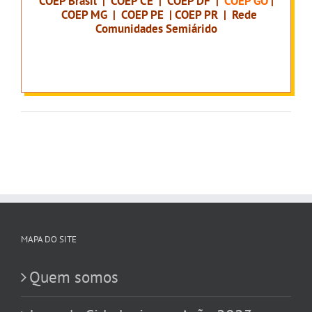
COEP Brasil
|
COEP
CE
|
COEP DF
|
COEP GO
|
COEP MG
|
COEP PE
|
COEP PR
|
Rede
Comunidades Semiárido
MAPA DO SITE
Quem somos