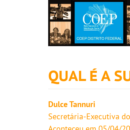
QUAL É A 
Dulce Tannuri
Secretária-Executiva d
Aconteceu em
05/04/2