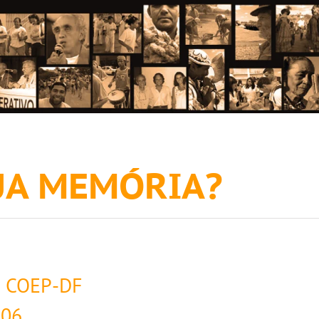
SUA MEMÓRIA?
o COEP-DF
006