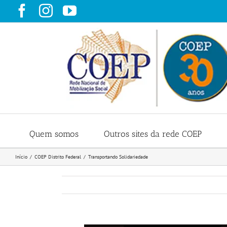
Ir
Facebook
Instagram
YouTube
para
o
conteúdo
Quem somos
Outros sites da rede COEP
Início
COEP Distrito Federal
Transportando Solidariedade