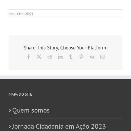
abril 11th, 2005
Share This Story, Choose Your Platform!
Facebook
X
Reddit
LinkedIn
Tumblr
Pinterest
Vk
E-
mail
MAPA DO SITE
Quem somos
Jornada Cidadania em Ação 2023