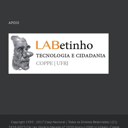
APOIO
Copyright 1993 - 2017 Coep Nacional | Todos os Direitos Reservados | (21)
3938-8073/74 | Av. Horácio Macedo nº 2030 bloco I-2000 s/ I-044d - Cidade