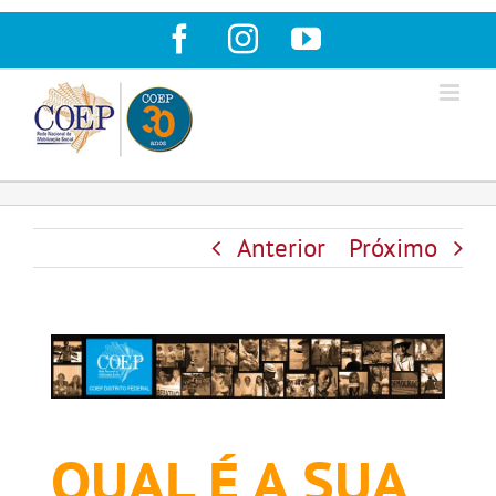
Ir
Facebook
Instagram
YouTube
para
o
conteúdo
Anterior
Próximo
QUAL É A SUA