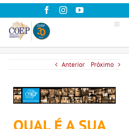
Ir
Facebook
Instagram
YouTube
para
o
conteúdo
Anterior
Próximo
QUAL É A SUA