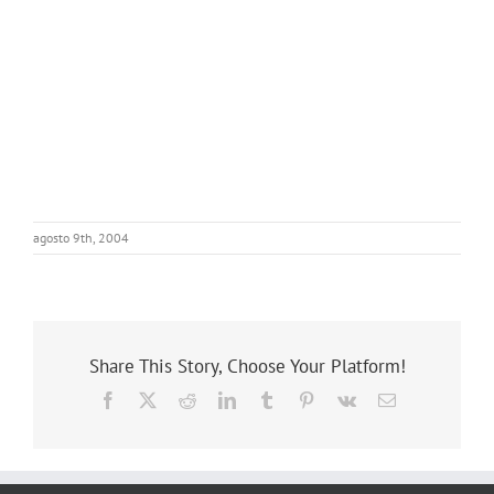
agosto 9th, 2004
Share This Story, Choose Your Platform!
Facebook
X
Reddit
LinkedIn
Tumblr
Pinterest
Vk
E-
mail