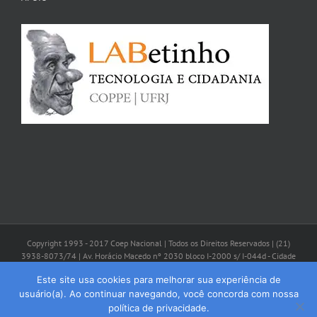
Copyright 1993 - 2017 Coep Nacional | Todos os Direitos Reservados | (21)
3938-8073/74 | Av. Horácio Macedo nº 2030 bloco I-2000 s/ I-044d - Cidade
Universitária - CEP: 21941-598 - Rio de Janeiro/RJ | coep@coepbrasil.org.br
Este site usa cookies para melhorar sua experiência de
usuário(a). Ao continuar navegando, você concorda com nossa
Facebook
Instagram
YouTube
política de privacidade.