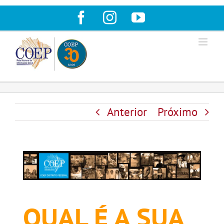
Ir
Facebook
Instagram
YouTube
para
o
conteúdo
Anterior
Próximo
QUAL É A SUA