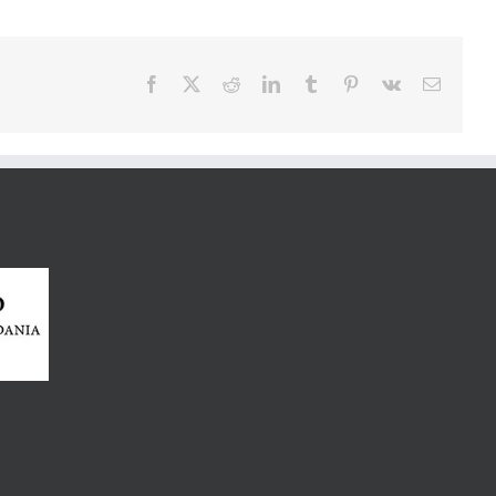
Facebook
X
Reddit
LinkedIn
Tumblr
Pinterest
Vk
E-
mail