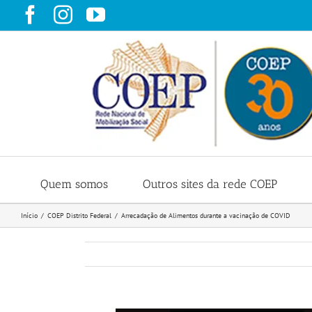
Ir
Facebook
Instagram
YouTube
para
o
conteúdo
Quem somos
Outros sites da rede COEP
Início
COEP Distrito Federal
Arrecadação de Alimentos durante a vacinação de COVID