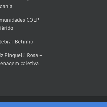
dania
munidades COEP
iárido
lebrar Betinho
iz Pinguelli Rosa –
enagem coletiva
ados | (21) 3938-8073/74 | Av. Horácio Macedo nº 2030 bloco I-