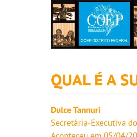
QUAL É A 
Dulce Tannuri
Secretária-Executiva d
Aconteceu em
05/04/2