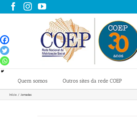
Ir
Facebook
Instagram
YouTube
para
o
conteúdo
Quem somos
Outros sites da rede COEP
Início
Jornadas