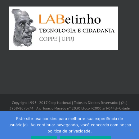
Copyright 1993 - 2017 Coep Nacional | Todos os Direitos Reservados | (21)
3938-8073/74 | Av. Horácio Macedo nº 2030 bloco I-2000 s/ I-044d - Cidade
Universitária - CEP: 21941-598 - Rio de Janeiro/RJ | coep@coepbrasil.org.br
Este site usa cookies para melhorar sua experiência de
usuário(a). Ao continuar navegando, você concorda com nossa
Facebook
Instagram
YouTube
política de privacidade.