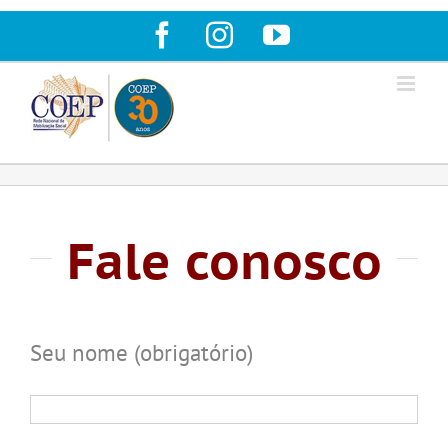
Ir
Facebook
Instagram
YouTube
para
o
conteúdo
Fale conosco
Seu nome (obrigatório)