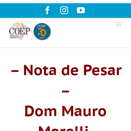
Ir
Facebook
Instagram
YouTube
para
o
conteúdo
– Nota de Pesar
–
Dom Mauro