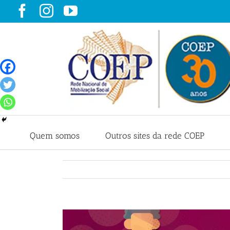
Ir
Facebook
Instagram
YouTube
para
o
conteúdo
Quem somos
Outros sites da rede COEP