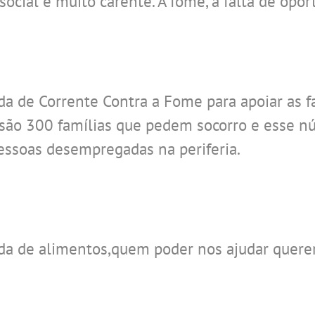
social e muito carente. A fome, a falta de opor
de Corrente Contra a Fome para apoiar as fa
 são 300 famílias que pedem socorro e esse n
essoas desempregadas na periferia.
da de alimentos,quem poder nos ajudar quer