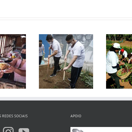
ar da Quebrada
Cidades Sem Fome
O
 REDES SOCIAIS
APOIO