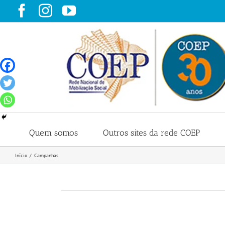
Ir
Facebook
Instagram
YouTube
para
o
conteúdo
Quem somos
Outros sites da rede COEP
Início
Campanhas