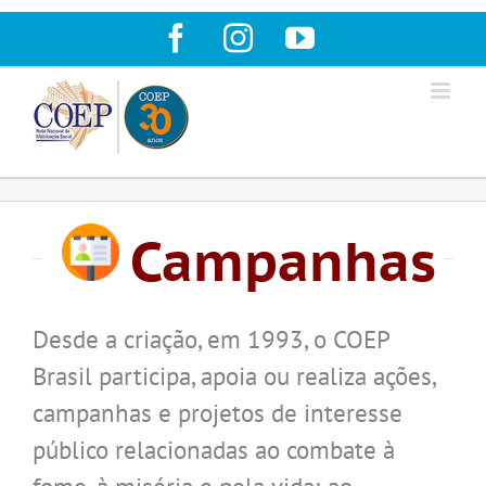
Ir
Facebook
Instagram
YouTube
para
o
conteúdo
Campanhas
Desde a criação, em 1993, o COEP
Brasil participa, apoia ou realiza ações,
campanhas e projetos de interesse
público relacionadas ao combate à