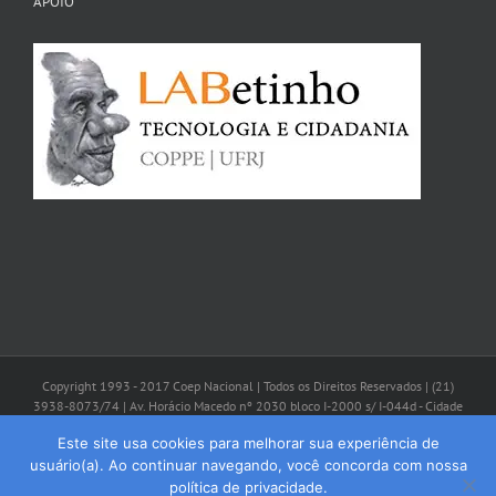
APOIO
Copyright 1993 - 2017 Coep Nacional | Todos os Direitos Reservados | (21)
3938-8073/74 | Av. Horácio Macedo nº 2030 bloco I-2000 s/ I-044d - Cidade
Universitária - CEP: 21941-598 - Rio de Janeiro/RJ | coep@coepbrasil.org.br
Este site usa cookies para melhorar sua experiência de
usuário(a). Ao continuar navegando, você concorda com nossa
Facebook
Instagram
YouTube
política de privacidade.