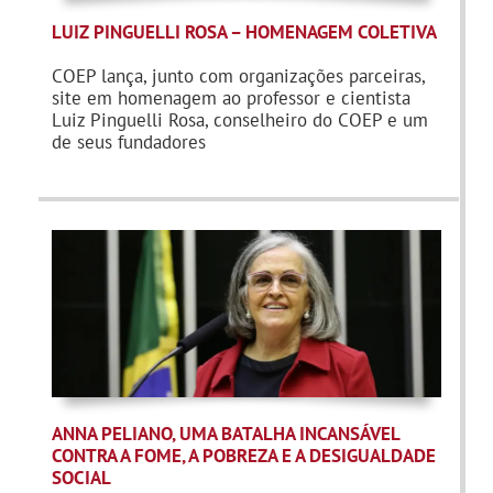
LUIZ PINGUELLI ROSA – HOMENAGEM COLETIVA
.
COEP lança, junto com organizações parceiras,
site em homenagem ao professor e cientista
Luiz Pinguelli Rosa, conselheiro do COEP e um
de seus fundadores
ANNA PELIANO, UMA BATALHA INCANSÁVEL
CONTRA A FOME, A POBREZA E A DESIGUALDADE
SOCIAL