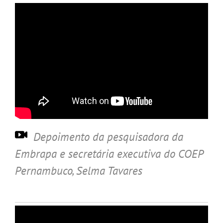
Depoimento da pesquisadora da
Embrapa e secretária executiva do COEP
Pernambuco, S
elma Tavares