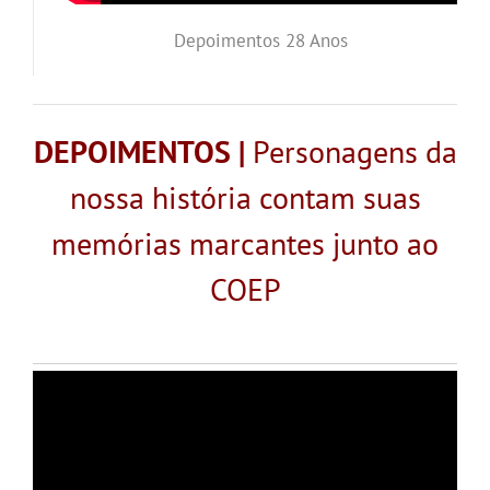
Depoimentos 28 Anos
DEPOIMENTOS |
Personagens da
nossa história contam suas
memórias marcantes junto ao
COEP