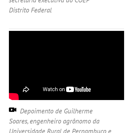
Distrito Federal
Depoimento de Guilherme
Soares
, engenheiro agrônomo da
Universidade Rural de Pernambuco e