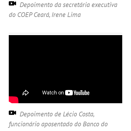
Depoimento da secretária executiva
do COEP Ceará, Irene Lima
Depoimento de Lécio Costa,
funcionário aposentado do Banco do