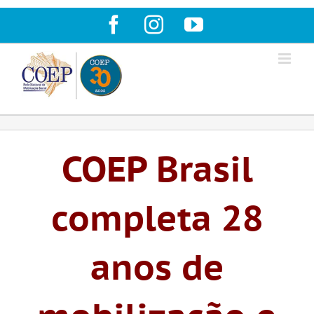
Ir
Facebook
Instagram
YouTube
para
o
conteúdo
COEP Brasil
completa 28
anos de