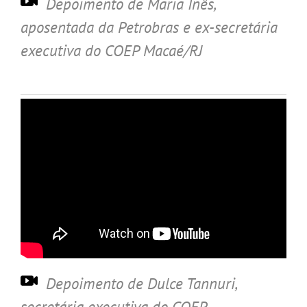
Depoimento de Maria Inês
,
aposentada da Petrobras e ex-secretária
executiva do COEP Macaé/RJ
Depoimento de Dulce Tannuri
,
secretária executiva do COEP