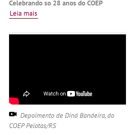
Celebrando so 28 anos do COEP
Leia mais
Depoimento de Diná Bandeira, do
COEP Pelotas/RS